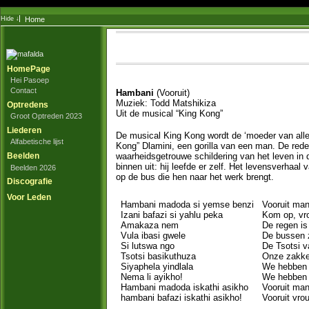
Home
HomePage
Hei Pasoep
Contact
Hambani
(Vooruit)
Muziek: Todd Matshikiza
Optredens
Uit de musical “King Kong”
Groot Optreden 2023
Liederen
De musical King Kong wordt de ‘moeder van alle
Alfabetische lijst
Kong” Dlamini, een gorilla van een man. De red
Beelden
waarheidsgetrouwe schildering van het leven in 
binnen uit: hij leefde er zelf. Het levensverhaa
Beelden 2026
op de bus die hen naar het werk brengt.
Discografie
Voor Leden
Hambani madoda si yemse benzi
Vooruit man
Izani bafazi si yahlu peka
Kom op, vro
Amakaza nem
De regen is
Vula ibasi gwele
De bussen z
Si lutswa ngo
De Tsotsi va
Tsotsi basikuthuza
Onze zakken
Siyaphela yindlala
We hebben 
Nema li ayikho!
We hebben 
Hambani madoda iskathi asikho
Vooruit man
hambani bafazi iskathi asikho!
Vooruit vrou