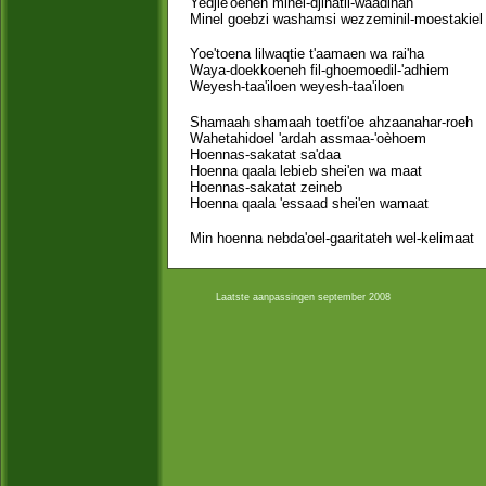
Yedjie'oeneh minel-djihatil-waadihah
Minel goebzi washamsi wezzeminil-moestakiel
Yoe'toena lilwaqtie t'aamaen wa rai'ha
Waya-doekkoeneh fil-ghoemoedil-'adhiem
Weyesh-taa'iloen weyesh-taa'iloen
Shamaah shamaah toetfi'oe ahzaanahar-roeh
Wahetahidoel 'ardah assmaa-'oèhoem
Hoennas-sakatat sa'daa
Hoenna qaala lebieb shei'en wa maat
Hoennas-sakatat zeineb
Hoenna qaala 'essaad shei'en wamaat
Min hoenna nebda'oel-gaaritateh wel-kelimaat
Laatste aanpassingen september 2008