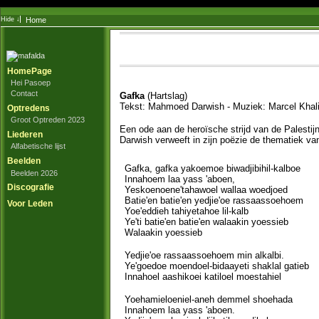
Home
HomePage
Hei Pasoep
Contact
Gafka
(Hartslag)
Tekst: Mahmoed Darwish - Muziek: Marcel Khali
Optredens
Groot Optreden 2023
Een ode aan de heroïsche strijd van de Palesti
Liederen
Darwish verweeft in zijn poëzie de thematiek van 
Alfabetische lijst
Beelden
Gafka, gafka yakoemoe biwadjibihil-kalboe
Beelden 2026
Innahoem laa yass 'aboen,
Discografie
Yeskoenoene'tahawoel wallaa woedjoed
Batie'en batie'en yedjie'oe rassaassoehoem
Voor Leden
Yoe'eddieh tahiyetahoe lil-kalb
Ye'ti batie'en batie'en walaakin yoessieb
Walaakin yoessieb
Yedjie'oe rassaassoehoem min alkalbi.
Ye'goedoe moendoel-bidaayeti shaklal gatieb
Innahoel aashikoei katiloel moestahiel
Yoehamieloeniel-aneh demmel shoehada
Innahoem laa yass 'aboen.