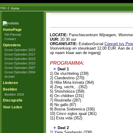
Home
HomePage
LOCATIE:
Parochiecentrum Wijnegem, Wommel
Hei Pasoep
UUR:
20:30 uur
Contact
ORGANISATIE:
EslabonSocial
Concert tvv Proj
Optredens
Voorverkoop en steunkaart 12,00 EUR. Aan de za
Groot Optreden 2023
op naam klaar aan de ingang)
Groot Optreden 2017
Groot Optreden 2013
PROGRAMMA:
Groot Optreden 2010
Groot Optreden 2007
Deel 1
Groot Optreden 2004
1) De vluchteling (239)
Archief
2) Clandestino (270)
3) Hilia Miria kimata (364)
Liederen
4) Zing, vecht,…(352)
Beelden
5) Shosholoza (358)
Beelden 2026
6) On children (231)
7) Routinelle (287)
Discografie
8) No gallo (87)
Voor Leden
9) Bosna Srebrenica (336)
10) Cinco siglos igual (361)
11) Esta vida (352)
Deel 2
1) Yane Sandanski (338)