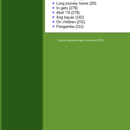
Long journey home (281
In geto (279)
Abril ’74 (278)
Ang bayan (142)
On children (231)
Pangamba (211)
Laatste aanpassingen november 2013