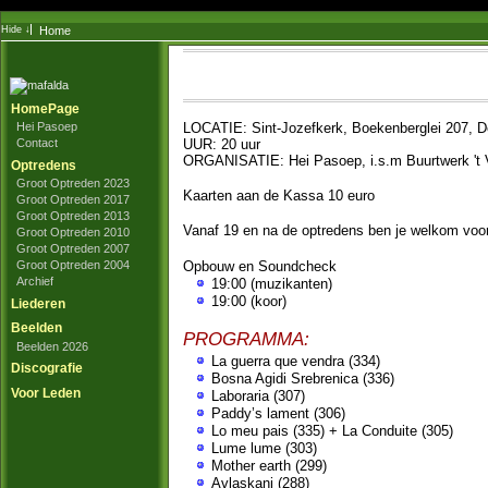
Home
HomePage
LOCATIE: Sint-Jozefkerk, Boekenberglei 207, D
Hei Pasoep
UUR: 20 uur
Contact
ORGANISATIE: Hei Pasoep, i.s.m Buurtwerk 't 
Optredens
Groot Optreden 2023
Kaarten aan de Kassa 10 euro
Groot Optreden 2017
Groot Optreden 2013
Vanaf 19 en na de optredens ben je welkom voor
Groot Optreden 2010
Groot Optreden 2007
Opbouw en Soundcheck
Groot Optreden 2004
Archief
19:00 (muzikanten)
19:00 (koor)
Liederen
Beelden
PROGRAMMA:
Beelden 2026
La guerra que vendra (334)
Discografie
Bosna Agidi Srebrenica (336)
Voor Leden
Laboraria (307)
Paddy’s lament (306)
Lo meu pais (335) + La Conduite (305)
Lume lume (303)
Mother earth (299)
Avlaskani (288)