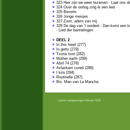
323 Hier zijn we weer tezamen - Laat ons 
324 Over de oorlog zing ik een lied
325 Beverlo
326 Jonge meisjes
327 Zoon, adem van mij
328 De dag van ’t oordeel - Dan komt een ko
- Lied der bannelingen
DEEL 2
In this heart (277)
In getto (279)
Txoria txori (282)
Mother earth (299)
Abril 74 (278)
Avlaskani cuneli (288)
I kira (294)
Routinelle (287)
Bis: Man van La Mancha
Laatste aanpassingen februari 2010