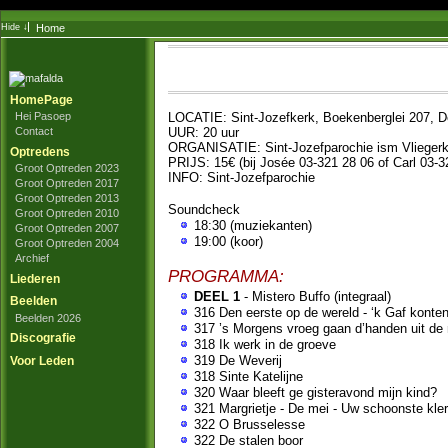
Home
HomePage
LOCATIE: Sint-Jozefkerk, Boekenberglei 207, D
Hei Pasoep
UUR: 20 uur
Contact
ORGANISATIE: Sint-Jozefparochie ism Vlieger
Optredens
PRIJS: 15€ (bij Josée 03-321 28 06 of Carl 03-3
Groot Optreden 2023
INFO: Sint-Jozefparochie
Groot Optreden 2017
Groot Optreden 2013
Soundcheck
Groot Optreden 2010
18:30 (muziekanten)
Groot Optreden 2007
19:00 (koor)
Groot Optreden 2004
Archief
PROGRAMMA:
Liederen
DEEL 1
- Mistero Buffo (integraal)
Beelden
316 Den eerste op de wereld - ‘k Gaf konten
Beelden 2026
317 ’s Morgens vroeg gaan d’handen uit de 
Discografie
318 Ik werk in de groeve
319 De Weverij
Voor Leden
318 Sinte Katelijne
320 Waar bleeft ge gisteravond mijn kind?
321 Margrietje - De mei - Uw schoonste kler
322 O Brusselesse
322 De stalen boor